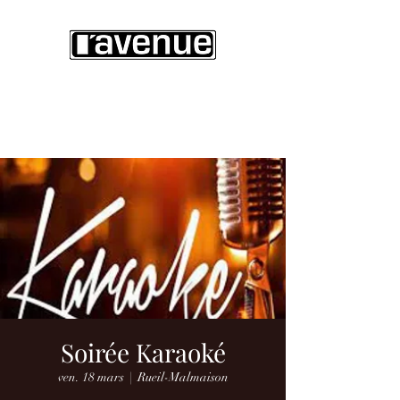
Restaurant - Bar - Lounge
Soirée Karaoké
ven. 18 mars
  |  
Rueil-Malmaison